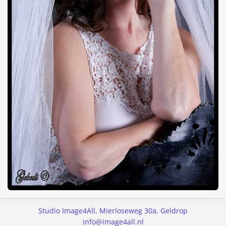
Studio Image4All, Mierloseweg 30a, Geldrop
info@image4all.nl