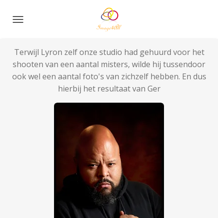
Ga
direct
naar
de
Terwijl Lyron zelf onze studio had gehuurd voor het
hoofdinhoud
shooten van een aantal misters, wilde hij tussendoor
ook wel een aantal foto's van zichzelf hebben. En dus
hierbij het resultaat van Ger