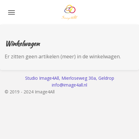
Ga
direct
naar
de
hoofdinhoud
Winkelwagen
Er zitten geen artikelen (meer) in de winkelwagen.
Studio Image4All, Mierloseweg 30a, Geldrop
info@image4all.nl
© 2019 - 2024 Image4All