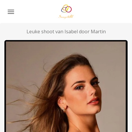
Ga
direct
naar
de
Leuke shoot van Isabel door Martin
hoofdinhoud