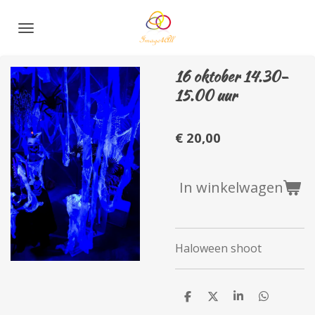
Ga
direct
naar
de
16 oktober 14.30-
hoofdinhoud
15.00 uur
€ 20,00
In winkelwagen
Haloween shoot
D
D
S
D
e
e
h
e