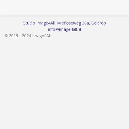
l
e
a
l
e
l
r
e
n
e
n
Studio Image4All, Mierloseweg 30a, Geldrop
info@image4all.nl
© 2019 - 2024 Image4All